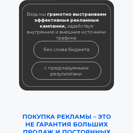
Ведь мы
грамотно выстраиваем
эффективные рекламные
кампании,
задействуя
внутренние и внешние источники
трафика:
без слива бюджета
с предсказуемыми
результатами.
ПОКУПКА РЕКЛАМЫ – ЭТО
НЕ ГАРАНТИЯ БОЛЬШИХ
ПРОДАЖ И ПОСТОЯННЫХ