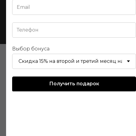
Отправить
Выбор бонуса
УСЛУГИ ПО СТАРТУ
БИЗНЕСА НА
Получить подарок
МАРКЕТПЛЕЙСАХ РФ
ДОВЕРЬТЕ ОТКРЫТИЕ И ВЕДЕНИЕ
МАГАЗИНА ЭКСПЕРТАМ
ПО МАРКЕТПЛЕЙСАМ!
Команда специалистов с нуля запустит
ваш бизнес на онлайн-площадке,