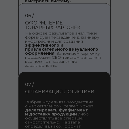
выстроить систему.
06 /
ОФОРМЛЕНИЕ
ТОВАРНЫХ КАРТОЧЕК
На основе результатов аналитики
формируем тех.задание дизайнеру
инфографики для создания
эффективного и
привлекательного визуального
оформления.
Заполняем карточку
продающим СЕО-текстом, заполняя
все поля: от названия до
характеристик.
07 /
ОРГАНИЗАЦИЯ ЛОГИСТИКИ
Выбрав модель взаимодействия
с маркетплейсом, селлер может
делегировать фулфилмент
и доставку продукции
либо
осуществлять все операции
самостоятельно. На этапе
определим, какой формат