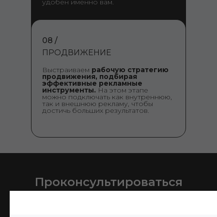
удобен именно вам.
08 /
ПРОДВИЖЕНИЕ
Выстраиваем
рабочую стратегию
продвижения, подбирая
эффективные рекламные
инструменты.
На этом этапе
можно подключать как внутреннюю,
так и внешнюю рекламу, чтобы
достичь больших результатов.
Проконсультироваться
с менеджером