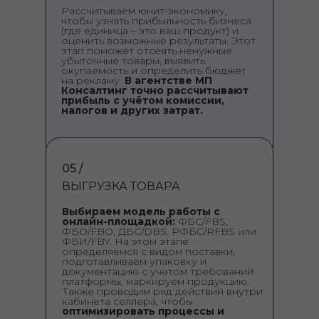
Рассчитываем юнит-экономику,
чтобы узнать прибыльность бизнеса
(где единица – это ваш продукт) и
оценить возможные результаты. Этот
этап поможет отсеять ненужные
убыточные товары, выявить
окупаемость и определить бюджет
на рекламу.
В агентстве МП
Консалтинг точно рассчитывают
прибыль с учётом комиссии,
налогов и других затрат.
05 /
ВЫГРУЗКА ТОВАРА
Выбираем модель работы с
онлайн-площадкой:
ФБС/FBS,
ФБО/FBO, ДБС/DBS, РФБС/RFBS или
ФБИ/FBY. На этом этапе
определяемся с видом поставки,
подготавливаем упаковку и
документацию с учетом требований
платформы, маркируем продукцию.
Также проводим ряд действий внутри
кабинета селлера, чтобы
оптимизировать процессы и