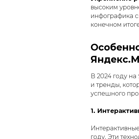
высоким уровн
инфографика с
конечном итог
Особенно
Яндекс.М
В 2024 году н
и тренды, кот
успешного про
1. Интеракти
Интерактивные
году. Эти тех