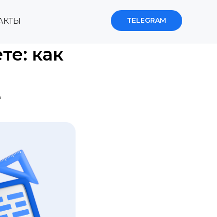
TELEGRAM
АКТЫ
те: как
е