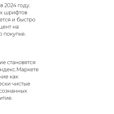
 2024 году.
ых шрифтов
ется и быстро
цент на
 покупке.
ие становятся
Яндекс.Маркете
кие как
ески чистые
осознанных
итие.