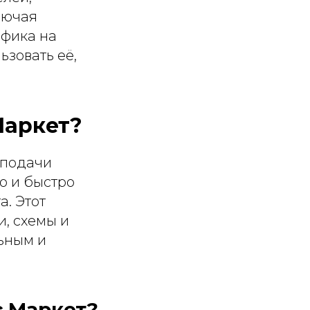
лючая
афика на
ьзовать её,
Маркет?
 подачи
о и быстро
. Этот
и, схемы и
льным и
.Маркет?