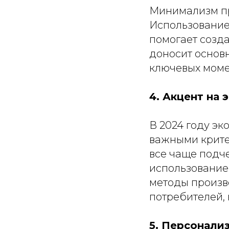
Минимализм пр
Использование
помогает созда
доносит основн
ключевых моме
4. Акцент на 
В 2024 году эк
важными крите
все чаще подче
использование
методы произв
потребителей, 
5. Персонали