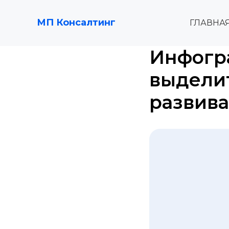
МП Консалтинг
ГЛАВНА
Инфогра
выдели
развив