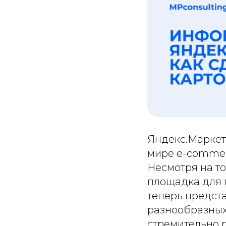
Яндекс.Маркет
мире e-commer
Несмотря на то
площадка для 
теперь предст
разнообразных 
стремительно р