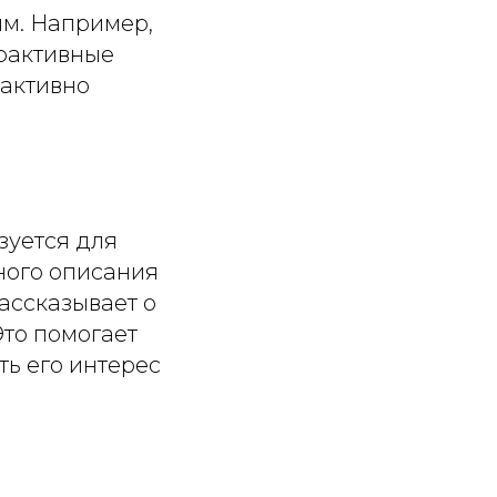
ым. Например,
ерактивные
 активно
зуется для
ного описания
ассказывает о
Это помогает
ть его интерес