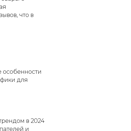
ая
ывов, что в
е особенности
афики для
трендом в 2024
пателей и