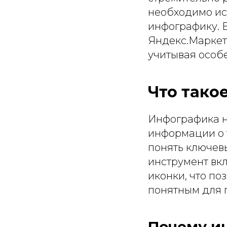
необходимо ис
инфографику. В
Яндекс.Маркет,
учитывая особе
Что тако
Инфографика н
информации о т
понять ключев
инструмент вкл
иконки, что по
понятным для 
Почему и