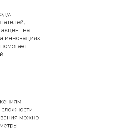
оду.
пателей,
 акцент на
на инновациях
 помогает
й.
жениям,
 сложности
бования можно
аметры