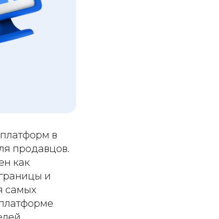
ГЕНЕРАТОР ШТРИХКОДОВ
 платформ в
ля продавцов.
ен как
 границы и
я самых
 платформе
елей,