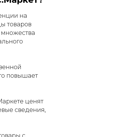
ренции на
цы товаров
и множества
ального
твенной
то повышает
Маркете ценят
евые сведения,
товары с