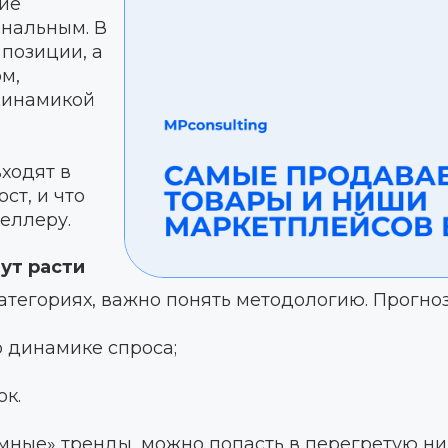
ние
ональным. В
позиции, а
м,
динамикой
входят в
ст, и что
еллеру.
ут расти
атегориях, важно понять методологию. Прогноз
 динамике спроса;
ок.
мные» тренды, можно попасть в перегретую ни